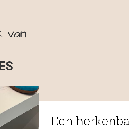
Een herkenbaar design
Ons oog viel op de kleurrijke sneakers van Caval. Het Franse 
staat bekend om zijn speelse asymmetrie: de linker- en recht
verschillen subtiel in kleur of details. Alles wordt ontworpen in
en gemaakt in Portugal van hoogwaardig Italiaans leer en dee