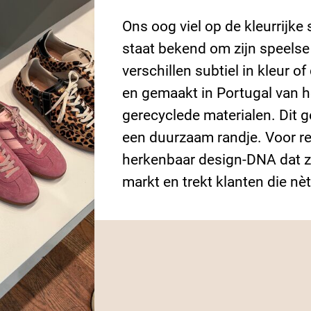
gerecyclede materialen. Dit geeft de sneakers een luxe uitstra
een duurzaam randje. Voor retailers interessant: Caval heeft e
herkenbaar design-DNA dat zich onderscheidt in een drukke s
markt en trekt klanten die nèt wat anders willen.
1