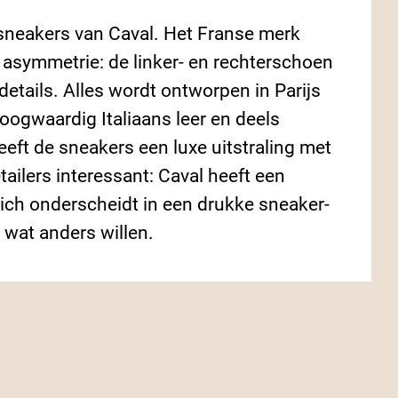
ling met
en
neaker­
0
/
15